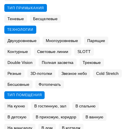
ТИП ПРИМЫКАНИЯ
Теневые
Бесщелевые
ТЕХНОЛОГИИ
Двухуровневые
Многоуровневые
Парящие
Контурные
Световые линии
SLOTT
Double Vision
Полная засветка
Трековые
Резные
3D-потолки
Звезное небо
Cold Stretch
Бесшовные
Фотопечать
ТИП ПОМЕЩЕНИЯ
На кухню
В гостинную, зал
В спальню
В детскую
В прихожую, коридор
В ванную
На мансарду
В дом
В коттедж