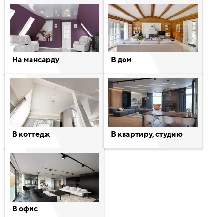
На мансарду
В дом
В коттедж
В квартиру, студию
В офис