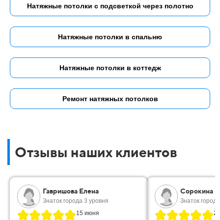
Натяжные потолки с подсветкой через полотно
Натяжные потолки в спальню
Натяжные потолки в коттедж
Ремонт натяжных потолков
Отзывы наших клиентов
Гавришова Елена
Сорокина М
Знаток города 3 уровня
Знаток города
15 июня
2