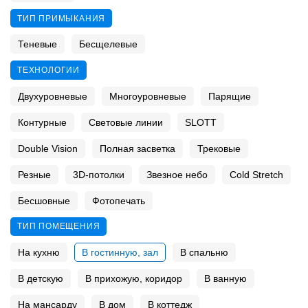
ТИП ПРИМЫКАНИЯ
Теневые
Бесщелевые
ТЕХНОЛОГИИ
Двухуровневые
Многоуровневые
Парящие
Контурные
Световые линии
SLOTT
Double Vision
Полная засветка
Трековые
Резные
3D-потолки
Звезное небо
Cold Stretch
Бесшовные
Фотопечать
ТИП ПОМЕЩЕНИЯ
На кухню
В гостинную, зал
В спальню
В детскую
В прихожую, коридор
В ванную
На мансарду
В дом
В коттедж