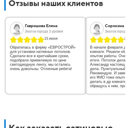
Отзывы наших клиентов
Гавришова Елена
Сорокина М
Знаток города 3 уровня
Знаток города
15 июня
2
Обратилась в фирму «ЕВРОСТРОЙ»
В начале февраля де
для установки натяжных потолков.
комнате. Решили обр
Сделали все в кратчайшие сроки,
опытом работы. Очен
подобрали приемлемую по цене
итоге. Потолок дела
светодиодную ленту, мы остались
Александр настоящий
очень довольны. Отличные ребята!
дела. Пунктуальный, 
Рекомендую. И замер
его ФИО тоже опытн
делать в др комнате 
обращусь к ним, пров
Как заказать сатиновые