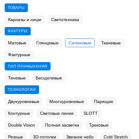
ТОВАРЫ
Карнизы и ниши
Светотехника
ФАКТУРЫ
Матовые
Глянцевые
Сатиновые
Тканевые
Фактурные
ТИП ПРИМЫКАНИЯ
Теневые
Бесщелевые
ТЕХНОЛОГИИ
Двухуровневые
Многоуровневые
Парящие
Контурные
Световые линии
SLOTT
Double Vision
Полная засветка
Трековые
Резные
3D-потолки
Звезное небо
Cold Stretch